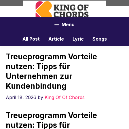
Skip
to
content
Menu
All Post
Article
Lyric
Songs
Treueprogramm Vorteile
nutzen: Tipps für
Unternehmen zur
Kundenbindung
April 18, 2026
by
King Of Of Chords
Treueprogramm Vorteile
nutzen: Tipps für